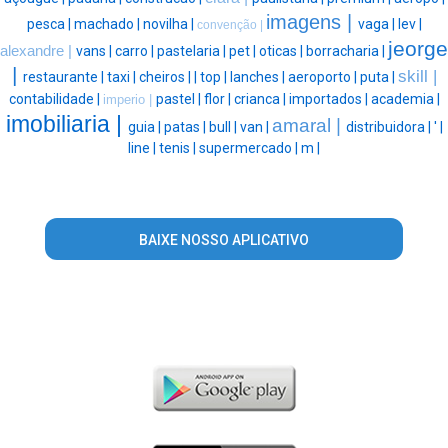
imagens |
pesca |
machado |
novilha |
vaga |
lev |
convenção |
jeorge
alexandre |
vans |
carro |
pastelaria |
pet |
oticas |
borracharia |
|
skill |
restaurante |
taxi |
cheiros |
|
top |
lanches |
aeroporto |
puta |
contabilidade |
pastel |
flor |
crianca |
importados |
academia |
imperio |
imobiliaria |
amaral |
guia |
patas |
bull |
van |
distribuidora |
' |
line |
tenis |
supermercado |
m |
BAIXE NOSSO APLICATIVO