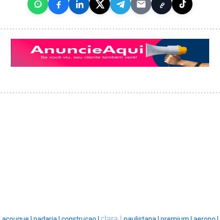
clara |
açougue |
padaria |
construcao |
paulistana |
premium |
aeropo |