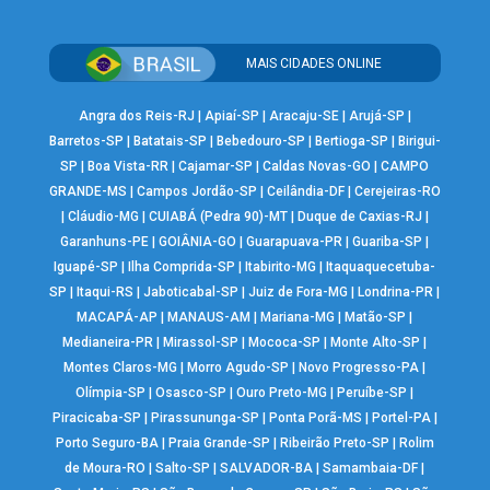
MAIS CIDADES ONLINE
Angra dos Reis-RJ
|
Apiaí-SP
|
Aracaju-SE
|
Arujá-SP
|
Barretos-SP
|
Batatais-SP
|
Bebedouro-SP
|
Bertioga-SP
|
Birigui-
SP
|
Boa Vista-RR
|
Cajamar-SP
|
Caldas Novas-GO
|
CAMPO
GRANDE-MS
|
Campos Jordão-SP
|
Ceilândia-DF
|
Cerejeiras-RO
|
Cláudio-MG
|
CUIABÁ (Pedra 90)-MT
|
Duque de Caxias-RJ
|
Garanhuns-PE
|
GOIÂNIA-GO
|
Guarapuava-PR
|
Guariba-SP
|
Iguapé-SP
|
Ilha Comprida-SP
|
Itabirito-MG
|
Itaquaquecetuba-
SP
|
Itaqui-RS
|
Jaboticabal-SP
|
Juiz de Fora-MG
|
Londrina-PR
|
MACAPÁ-AP
|
MANAUS-AM
|
Mariana-MG
|
Matão-SP
|
Medianeira-PR
|
Mirassol-SP
|
Mococa-SP
|
Monte Alto-SP
|
Montes Claros-MG
|
Morro Agudo-SP
|
Novo Progresso-PA
|
Olímpia-SP
|
Osasco-SP
|
Ouro Preto-MG
|
Peruíbe-SP
|
Piracicaba-SP
|
Pirassununga-SP
|
Ponta Porã-MS
|
Portel-PA
|
Porto Seguro-BA
|
Praia Grande-SP
|
Ribeirão Preto-SP
|
Rolim
de Moura-RO
|
Salto-SP
|
SALVADOR-BA
|
Samambaia-DF
|