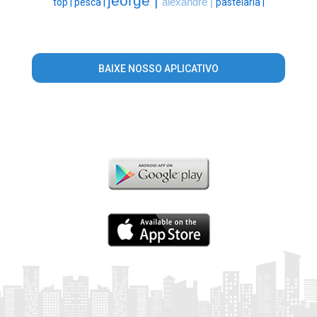
jeorge |
top |
pesca |
alexandre |
pastelaria |
BAIXE NOSSO APLICATIVO