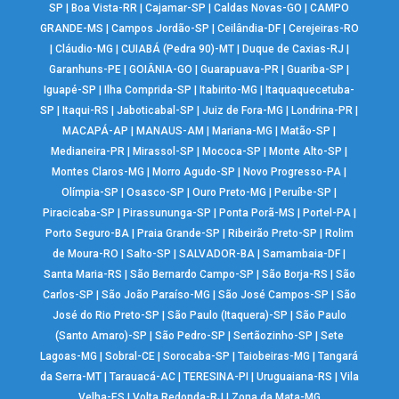
SP
|
Boa Vista-RR
|
Cajamar-SP
|
Caldas Novas-GO
|
CAMPO
GRANDE-MS
|
Campos Jordão-SP
|
Ceilândia-DF
|
Cerejeiras-RO
|
Cláudio-MG
|
CUIABÁ (Pedra 90)-MT
|
Duque de Caxias-RJ
|
Garanhuns-PE
|
GOIÂNIA-GO
|
Guarapuava-PR
|
Guariba-SP
|
Iguapé-SP
|
Ilha Comprida-SP
|
Itabirito-MG
|
Itaquaquecetuba-
SP
|
Itaqui-RS
|
Jaboticabal-SP
|
Juiz de Fora-MG
|
Londrina-PR
|
MACAPÁ-AP
|
MANAUS-AM
|
Mariana-MG
|
Matão-SP
|
Medianeira-PR
|
Mirassol-SP
|
Mococa-SP
|
Monte Alto-SP
|
Montes Claros-MG
|
Morro Agudo-SP
|
Novo Progresso-PA
|
Olímpia-SP
|
Osasco-SP
|
Ouro Preto-MG
|
Peruíbe-SP
|
Piracicaba-SP
|
Pirassununga-SP
|
Ponta Porã-MS
|
Portel-PA
|
Porto Seguro-BA
|
Praia Grande-SP
|
Ribeirão Preto-SP
|
Rolim
de Moura-RO
|
Salto-SP
|
SALVADOR-BA
|
Samambaia-DF
|
Santa Maria-RS
|
São Bernardo Campo-SP
|
São Borja-RS
|
São
Carlos-SP
|
São João Paraíso-MG
|
São José Campos-SP
|
São
José do Rio Preto-SP
|
São Paulo (Itaquera)-SP
|
São Paulo
(Santo Amaro)-SP
|
São Pedro-SP
|
Sertãozinho-SP
|
Sete
Lagoas-MG
|
Sobral-CE
|
Sorocaba-SP
|
Taiobeiras-MG
|
Tangará
da Serra-MT
|
Tarauacá-AC
|
TERESINA-PI
|
Uruguaiana-RS
|
Vila
Velha-ES
|
Volta Redonda-RJ
|
Zona da Mata-MG