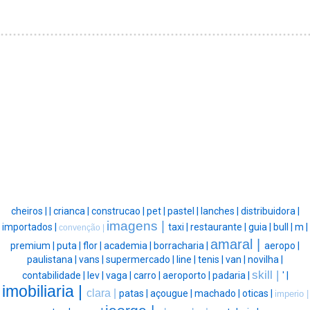
cheiros |
|
crianca |
construcao |
pet |
pastel |
lanches |
distribuidora |
imagens |
importados |
taxi |
restaurante |
guia |
bull |
m |
convenção |
amaral |
premium |
puta |
flor |
academia |
borracharia |
aeropo |
paulistana |
vans |
supermercado |
line |
tenis |
van |
novilha |
skill |
contabilidade |
lev |
vaga |
carro |
aeroporto |
padaria |
' |
imobiliaria |
clara |
patas |
açougue |
machado |
oticas |
imperio |