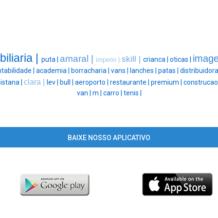
biliaria |
image
amaral |
skill |
puta |
crianca |
oticas |
imperio |
tabilidade |
academia |
borracharia |
vans |
lanches |
patas |
distribuidora
clara |
istana |
lev |
bull |
aeroporto |
restaurante |
premium |
construcao
van |
m |
carro |
tenis |
BAIXE NOSSO APLICATIVO