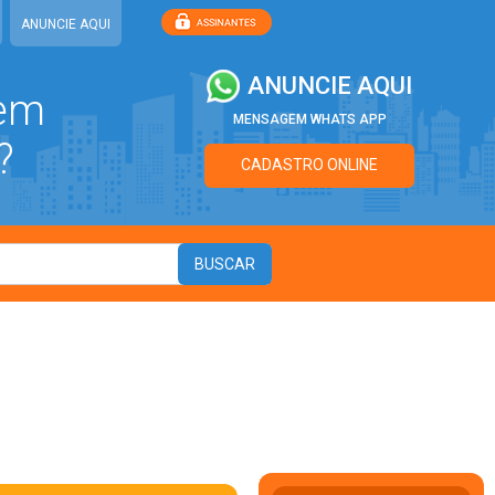
ANUNCIE AQUI
ANUNCIE AQUI
 em
MENSAGEM WHATS APP
?
CADASTRO ONLINE