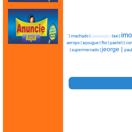
imo
' |
machado |
taxi |
convenção |
aeropo |
açougue |
flor |
pastel |
|
con
jeorge |
|
supermercado |
paul