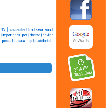
ns |
alexandre |
line |
vaga |
guia |
 |
importados |
pet |
cheiros |
novilha
 |
pesca |
padaria |
top |
pastelaria |