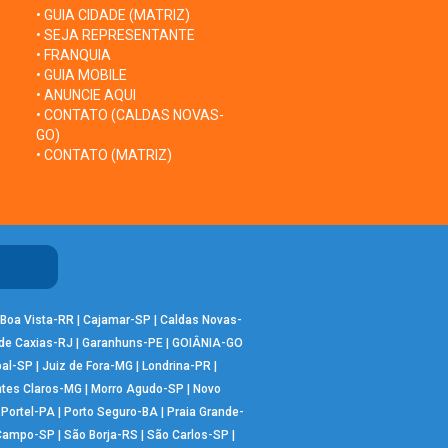
• GUIA CIDADE (MATRIZ)
• SEJA REPRESENTANTE
• FRANQUIA
• GUIA MOBILE
• ANUNCIE AQUI
• CONTATO (CALDAS NOVAS-
GO)
• CONTATO (MATRIZ)
Boa Vista-RR
|
Cajamar-SP
|
Caldas Novas-
de Caxias-RJ
|
Garanhuns-PE
|
GOIÂNIA-GO
bal-SP
|
Juiz de Fora-MG
|
Londrina-PR
|
tes Claros-MG
|
Morro Agudo-SP
|
Novo
|
Portel-PA
|
Porto Seguro-BA
|
Praia Grande-
 Campo-SP
|
São Borja-RS
|
São Carlos-SP
|