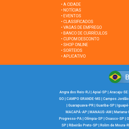
• A CIDADE
• NOTÍCIAS
• EVENTOS
• CLASSIFICADOS
• VAGAS DE EMPREGO
• BANCO DE CURRÍCULOS
• CUPOM DESCONTO
• SHOP ONLINE
• SORTEIOS
• APLICATIVO
Angra dos Reis-RJ
|
Apiaí-SP
|
Aracaju-SE
GO
|
CAMPO GRANDE-MS
|
Campos Jordão
|
Guarapuava-PR
|
Guariba-SP
|
Iguapé
MACAPÁ-AP
|
MANAUS-AM
|
Mariana
Progresso-PA
|
Olímpia-SP
|
Osasco-SP
|
O
SP
|
Ribeirão Preto-SP
|
Rolim de Moura-