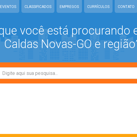
EVENTOS
CLASSIFICADOS
EMPREGOS
CURRÍCULOS
CONTATO
que você está procurando
Caldas Novas-GO e região