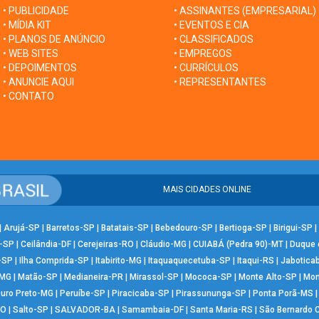
• PUBLICIDADE
• ASSINANTES (EMPRESARIAL)
• MÍDIA KIT
• EVENTOS E CIA
• PLANOS DE ANÚNCIO
• CLASSIFICADOS
• WEB SITES
• EMPREGOS
• DEPOIMENTOS
• CURRÍCULOS
• ANUNCIE AQUI
• REPRESENTANTES
• CONTATO
MAIS CIDADES ONLINE
|
Arujá-SP
|
Barretos-SP
|
Batatais-SP
|
Bebedouro-SP
|
Bertioga-SP
|
Birigui-SP
|
-SP
|
Ceilândia-DF
|
Cerejeiras-RO
|
Cláudio-MG
|
CUIABÁ (Pedra 90)-MT
|
Duque 
-SP
|
Ilha Comprida-SP
|
Itabirito-MG
|
Itaquaquecetuba-SP
|
Itaqui-RS
|
Jabotica
-MG
|
Matão-SP
|
Medianeira-PR
|
Mirassol-SP
|
Mococa-SP
|
Monte Alto-SP
|
Mon
uro Preto-MG
|
Peruíbe-SP
|
Piracicaba-SP
|
Pirassununga-SP
|
Ponta Porã-MS
RO
|
Salto-SP
|
SALVADOR-BA
|
Samambaia-DF
|
Santa Maria-RS
|
São Bernardo