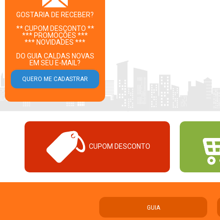
GOSTARIA DE RECEBER?
** CUPOM DESCONTO **
*** PROMOÇÕES ***
*** NOVIDADES ***
DO GUIA CALDAS NOVAS
EM SEU E-MAIL?
CUPOM DESCONTO
GUIA